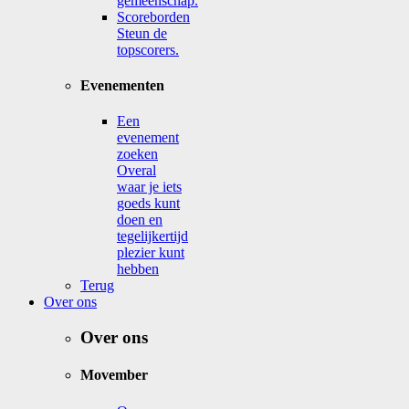
gemeenschap.
Scoreborden
Steun de
topscorers.
Evenementen
Een
evenement
zoeken
Overal
waar je iets
goeds kunt
doen en
tegelijkertijd
plezier kunt
hebben
Terug
Over ons
Over ons
Movember