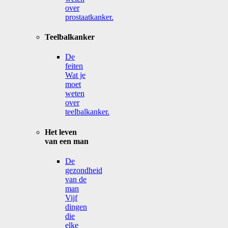
over
prostaatkanker.
Teelbalkanker
De
feiten
Wat je
moet
weten
over
teelbalkanker.
Het leven
van een man
De
gezondheid
van de
man
Vijf
dingen
die
elke