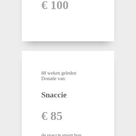
€ 100
88 weken geleden
Donatie van:
Snaccie
€ 85
de snaccie stuurt hun