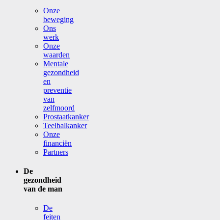
Onze
beweging
Ons
werk
Onze
waarden
Mentale
gezondheid
en
preventie
van
zelfmoord
Prostaatkanker
Teelbalkanker
Onze
financiën
Partners
De
gezondheid
van de man
De
feiten