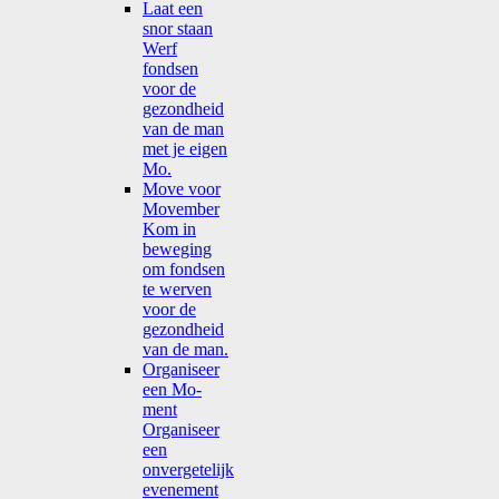
Laat een
snor staan
Werf
fondsen
voor de
gezondheid
van de man
met je eigen
Mo.
Move voor
Movember
Kom in
beweging
om fondsen
te werven
voor de
gezondheid
van de man.
Organiseer
een Mo-
ment
Organiseer
een
onvergetelijk
evenement