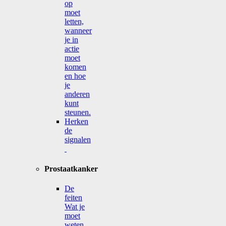
op
moet
letten,
wanneer
je in
actie
moet
komen
en hoe
je
anderen
kunt
steunen.
Herken
de
signalen
Prostaatkanker
De
feiten
Wat je
moet
weten