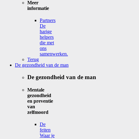
Meer
informatie
Partners
De
harige
helpers
die met
ons
samenwerken.
Terug
De gezondheid van de man
De gezondheid van de man
Mentale
gezondheid
en preventie
van
zelfmoord
De
feiten
Waar je