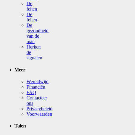
De
feiten
De
feiten
De
gezondheid
van de
man
Herken
de
signalen
Meer
Wereldwijd
Financiën
FAQ
Contacteer
ons
Privacybeleid
Voorwaarden
Talen