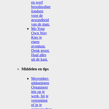
en werf
broodnodige
fondsen
voor de
gezondheid
van de man.
Mo Your
Own Way
Kies je
eigen
avontuur.
Denk groot.
Haal alles
uit de kast.
Middelen en tips
Movember-
uitdagingen
Organiseer
iets op je
werk, bij je
vereniging
of in je