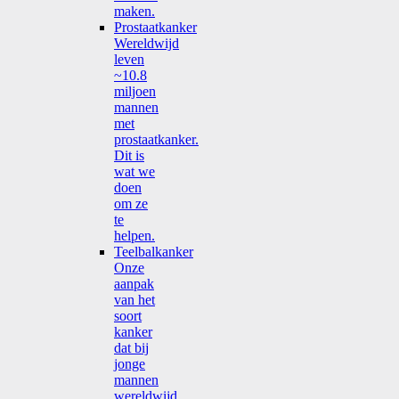
maken.
Prostaatkanker
Wereldwijd
leven
~10.8
miljoen
mannen
met
prostaatkanker.
Dit is
wat we
doen
om ze
te
helpen.
Teelbalkanker
Onze
aanpak
van het
soort
kanker
dat bij
jonge
mannen
wereldwijd