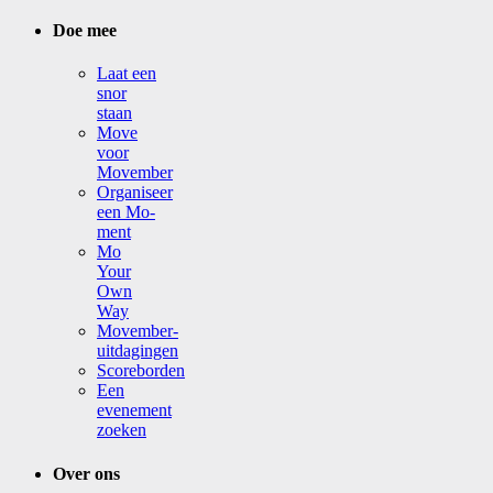
Doe mee
Laat een
snor
staan
Move
voor
Movember
Organiseer
een Mo-
ment
Mo
Your
Own
Way
Movember-
uitdagingen
Scoreborden
Een
evenement
zoeken
Over ons