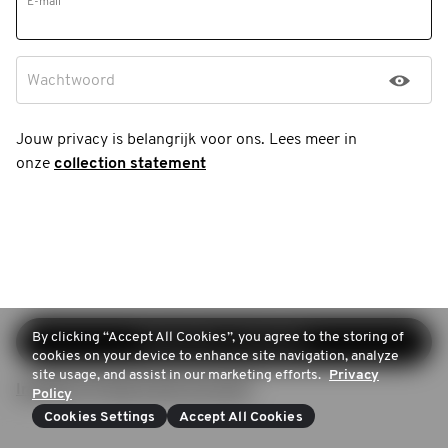
E-mail
Wachtwoord
Jouw privacy is belangrijk voor ons. Lees meer in
onze
collection statement
By clicking “Accept All Cookies”, you agree to the storing of
Registratie voortzetten
cookies on your device to enhance site navigation, analyze
site usage, and assist in our marketing efforts.
Privacy
Inloggen (Ik heb al een account)
Policy
Cookies Settings
Accept All Cookies