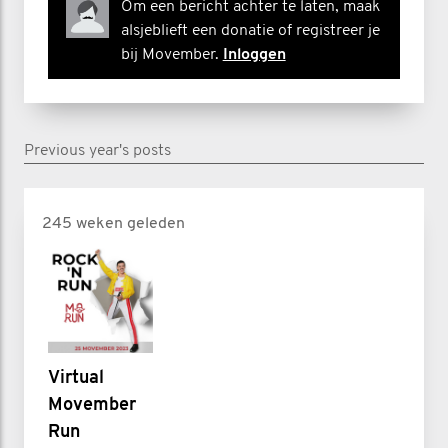
Om een bericht achter te laten, maak
alsjeblieft een donatie of registreer je
bij Movember.
Inloggen
Previous year's posts
245 weken geleden
Virtual
Movember
Run