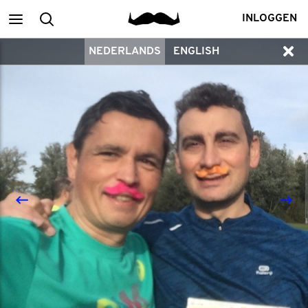
Main
zoek
INLOGGEN
NEDERLANDS
ENGLISH
menu
een
deelnemer