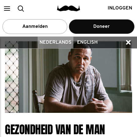
Main
zoek
INLOGGEN
menu
een
Aanmelden
Doneer
deelnemer
NEDERLANDS
ENGLISH
GEZONDHEID VAN DE MAN