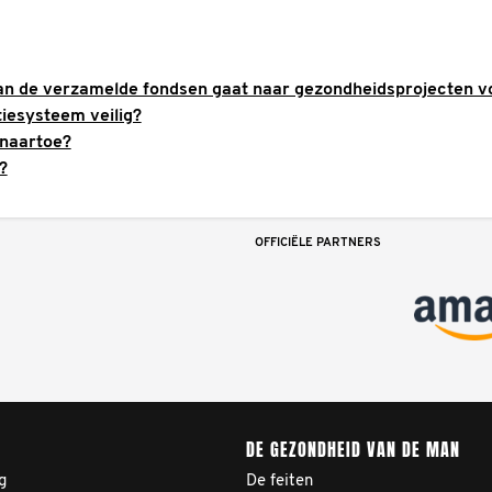
an de verzamelde fondsen gaat naar gezondheidsprojecten 
atiesysteem veilig?
 naartoe?
?
OFFICIËLE PARTNERS
DE GEZONDHEID VAN DE MAN
g
De feiten