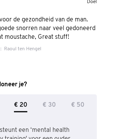
Doel
 voor de gezondheid van de man. 
goede snorren naar veel gedoneerd 
at moustache, Great stuff!
:
Raoul ten Hengel
oneer je?
€ 20
€ 30
€ 50
steunt een ‘mental health