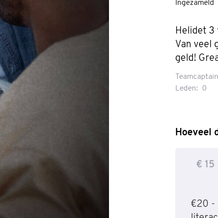
Ingezameld
Helidet 3
Van veel 
geld! Gre
Teamcaptain
Leden:
0
Hoeveel d
€ 15
€20 - 