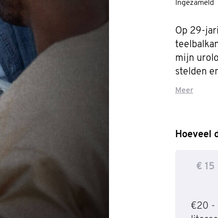
Ingezameld
Op 29-jari
teelbalkan
mijn urol
stelden en
genas sne
Meer
kunnen he
zwijgen, d
Hoeveel d
Dit jaar o
Landmarks
€ 15
Movember 
21,1 km e
minimaal £
€20 - 