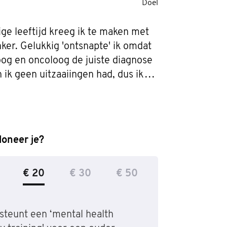
Doel
ge leeftijd kreeg ik te maken met 
ker. Gelukkig 'ontsnapte' ik omdat 
oog en oncoloog de juiste diagnose 
 ik geen uitzaaiingen had, dus ik 
l en kreeg daarna 2 kinderen. We 
t ons niet veroorloven om te 
aarom spreek ik er openlijk over.

oneer je?
p 6 april doe ik mee aan de London 
 Half Marathon voor het 
€ 20
€ 30
€ 50
team. Voor dit goede doel loop ik 
n zoek ik donateurs om samen 
 300,- op te halen.

steunt een ‘mental health