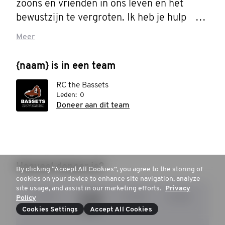
zoons en vrienden in ons leven en het 
bewustzijn te vergroten. Ik heb je hulp 
nodig. Doneer alsjeblieft om de gezondheid 
Meer
van de man te steunen.
{naam} is in een team
RC the Bassets
Leden:
0
Doneer aan dit team
Hoeveel doneer je?
By clicking “Accept All Cookies”, you agree to the storing of
cookies on your device to enhance site navigation, analyze
site usage, and assist in our marketing efforts.
Privacy
€ 15
€ 20
€ 30
€ 50
Policy
Cookies Settings
Accept All Cookies