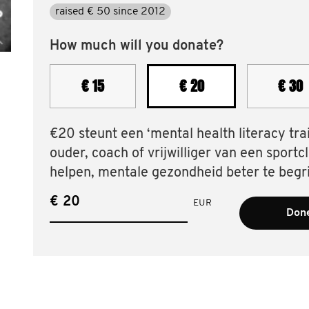
raised € 50 since 2012
How much will you donate?
€ 15
€ 20
€ 30
€20 steunt een ‘mental health literacy tra
ouder, coach of vrijwilliger van een sportc
helpen, mentale gezondheid beter te begri
€
EUR
Done