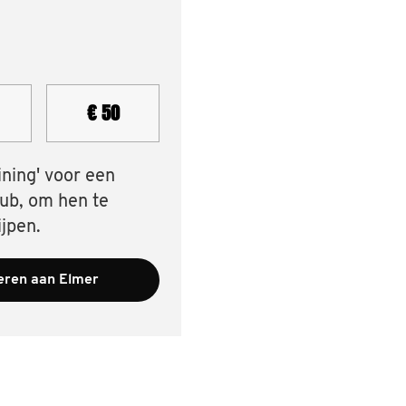
€ 50
ining' voor een
lub, om hen te
jpen.
ren aan Elmer