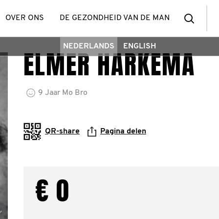
zoek
OVER ONS
DE GEZONDHEID VAN DE MAN
NEDERLANDS
ENGLISH
ELMER HARKEMA
een
deel
9
Jaar
Mo Bro
QR-share
Pagina delen
€ 0